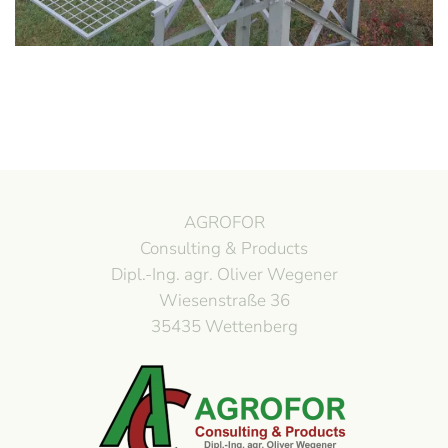
AGROFOR
Consulting & Products
Dipl.-Ing. agr. Oliver Wegener
Wiesenstraße 36
35435 Wettenberg