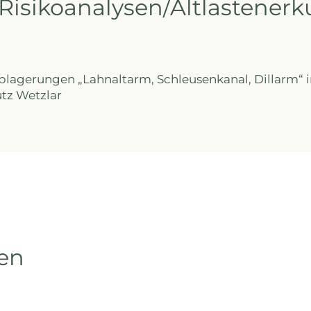
 Risikoanalysen/Altlastene
lagerungen „Lahnaltarm, Schleusenkanal, Dillarm“ in
tz Wetzlar
ien