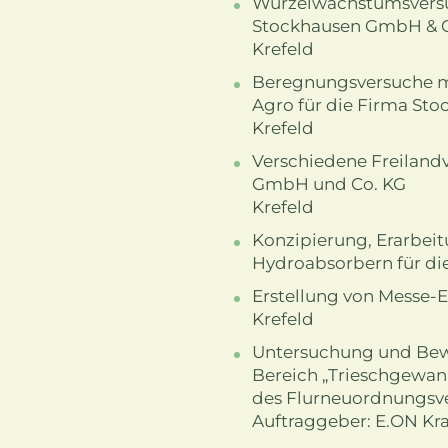
Wurzelwachstumsversuc
Stockhausen GmbH & C
Krefeld
Beregnungsversuche mi
Agro für die Firma St
Krefeld
Verschiedene Freiland
GmbH und Co. KG
Krefeld
Konzipierung, Erarbeit
Hydroabsorbern für di
Erstellung von Messe-
Krefeld
Untersuchung und Bewe
Bereich „Trieschgewan
des Flurneuordnungsv
Auftraggeber: E.ON K