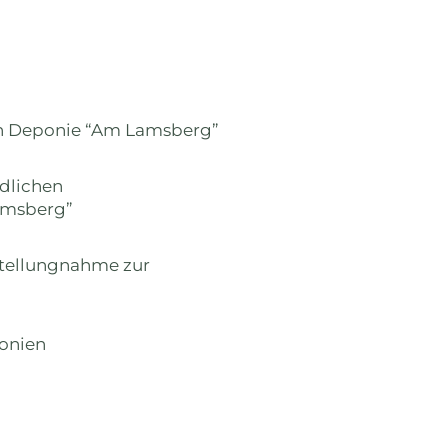
en Deponie “Am Lamsberg”
dlichen
amsberg”
 Stellungnahme zur
onien