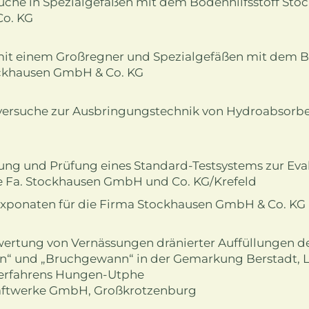
he in Spezialgefäßen mit dem Bodenhilfsstoff Stoc
o. KG
t einem Großregner und Spezialgefäßen mit dem Bo
ockhausen GmbH & Co. KG
versuche zur Ausbringungstechnik von Hydroabsorber
ung und Prüfung eines Standard-Testsystems zur Eval
e Fa. Stockhausen GmbH und Co. KG/Krefeld
Exponaten für die Firma Stockhausen GmbH & Co. KG
rtung von Vernässungen dränierter Auffüllungen d
n“ und „Bruchgewann“ in der Gemarkung Berstadt, L
erfahrens Hungen-Utphe
raftwerke GmbH, Großkrotzenburg