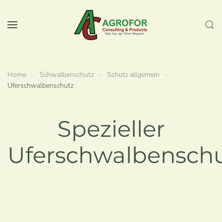
Skip to main content
Home
Schwalbenschutz
Schutz allgemein
Uferschwalbenschutz
Spezieller
Uferschwalbensch