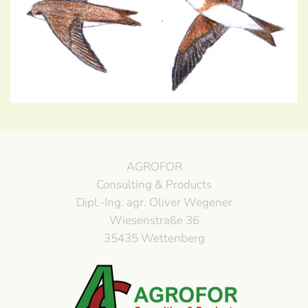
AGROFOR
Consulting & Products
Dipl.-Ing. agr. Oliver Wegener
Wiesenstraße 36
35435 Wettenberg