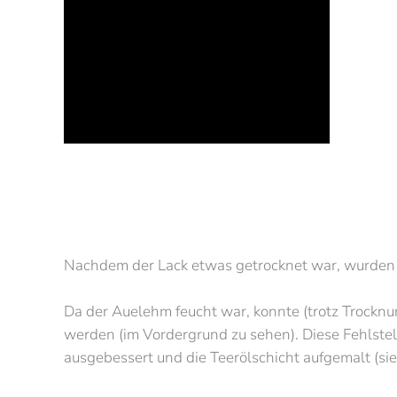
Nachdem der Lack etwas getrocknet war, wurden 
Da der Auelehm feucht war, konnte (trotz Trockn
werden (im Vordergrund zu sehen). Diese Fehlste
ausgebessert und die Teerölschicht aufgemalt (sie